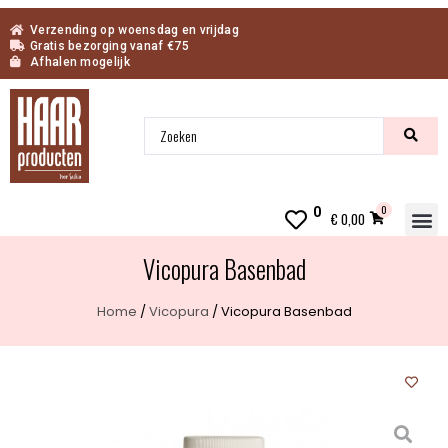
Verzending op woensdag en vrijdag
Gratis bezorging vanaf €75
Afhalen mogelijk
0
0
€
0,00
I
Vicopura Basenbad
Home
/
Vicopura
/ Vicopura Basenbad