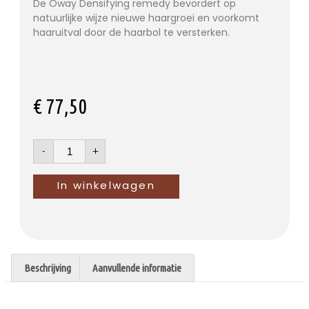
De Oway Densifying remedy bevordert op
natuurlijke wijze nieuwe haargroei en voorkomt
haaruitval door de haarbol te versterken.
€
77,50
-
+
In winkelwagen
Beschrijving
Aanvullende informatie