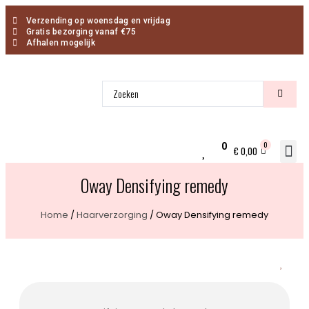
Verzending op woensdag en vrijdag
Gratis bezorging vanaf €75
Afhalen mogelijk
0
0
€
0,00
I
Oway Densifying remedy
Home
/
Haarverzorging
/ Oway Densifying remedy