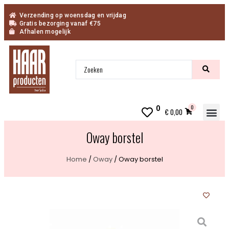
Verzending op woensdag en vrijdag
Gratis bezorging vanaf €75
Afhalen mogelijk
0
0
€
0,00
Inn
Oway borstel
Home
/
Oway
/ Oway borstel