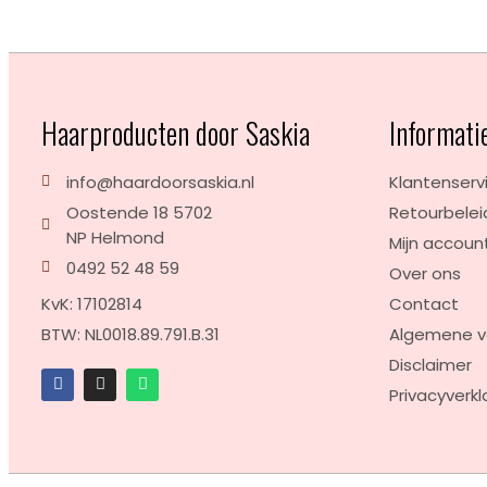
Haarproducten door Saskia
Informati
info@haardoorsaskia.nl
Klantenserv
Oostende 18 5702
Retourbelei
NP Helmond
Mijn accoun
0492 52 48 59
Over ons
KvK: 17102814
Contact
BTW: NL0018.89.791.B.31
Algemene 
Disclaimer
Privacyverkl