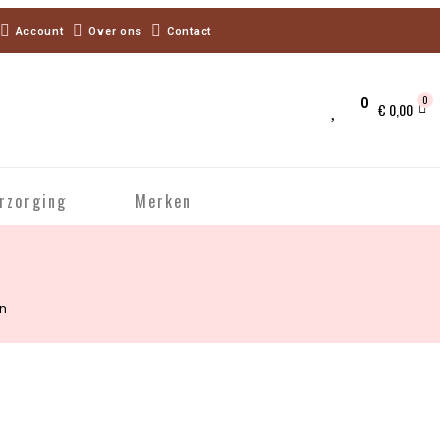
Account
Over ons
Contact
0
0
€
0,00
erzorging
Merken
n