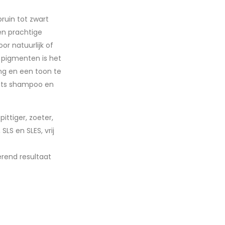
ruin tot zwart
en prachtige
or natuurlijk of
e pigmenten is het
ing en een toon te
ents shampoo en
ittiger, zoeter,
 SLS en SLES, vrij
erend resultaat