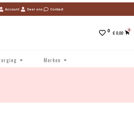
Account
Over ons
Contact
0
0
€
0,00
zorging
Merken