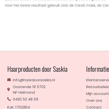
Voor het beste resultaat gebruik vóór de Carob mask, de C
Haarproducten door Saskia
Informati
info@haardoorsaskia.nl
Klantenserv
Oostende 18 5702
Retourbelei
NP Helmond
Mijn accoun
0492 52 48 59
Over ons
KvK: 17102814
Contact