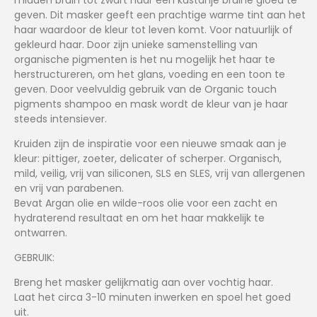
midden bruin tot zwart haar een kastanje bruine gloed te
geven. Dit masker geeft een prachtige warme tint aan het
haar waardoor de kleur tot leven komt. Voor natuurlijk of
gekleurd haar. Door zijn unieke samenstelling van
organische pigmenten is het nu mogelijk het haar te
herstructureren, om het glans, voeding en een toon te
geven. Door veelvuldig gebruik van de Organic touch
pigments shampoo en mask wordt de kleur van je haar
steeds intensiever.
Kruiden zijn de inspiratie voor een nieuwe smaak aan je
kleur: pittiger, zoeter, delicater of scherper. Organisch,
mild, veilig, vrij van siliconen, SLS en SLES, vrij van allergenen
en vrij van parabenen.
Bevat Argan olie en wilde-roos olie voor een zacht en
hydraterend resultaat en om het haar makkelijk te
ontwarren.
GEBRUIK:
Breng het masker gelijkmatig aan over vochtig haar.
Laat het circa 3-10 minuten inwerken en spoel het goed
uit.