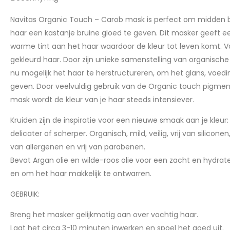
Navitas Organic Touch – Carob mask is perfect om midden b
haar een kastanje bruine gloed te geven. Dit masker geeft e
warme tint aan het haar waardoor de kleur tot leven komt. Vo
gekleurd haar. Door zijn unieke samenstelling van organisch
nu mogelijk het haar te herstructureren, om het glans, voed
geven. Door veelvuldig gebruik van de Organic touch pigm
mask wordt de kleur van je haar steeds intensiever.
Kruiden zijn de inspiratie voor een nieuwe smaak aan je kleur: p
delicater of scherper. Organisch, mild, veilig, vrij van siliconen,
van allergenen en vrij van parabenen.
Bevat Argan olie en wilde-roos olie voor een zacht en hydrat
en om het haar makkelijk te ontwarren.
GEBRUIK:
Breng het masker gelijkmatig aan over vochtig haar.
Laat het circa 3-10 minuten inwerken en spoel het goed uit.