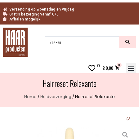
Verzending op woensdag en vrijdag
Gratis bezorging vanaf €75
Afhalen mogelijk
0
0
€
0,00
I
Hairreset Relaxante
Home
/
Huidverzorging
/ Hairreset Relaxante