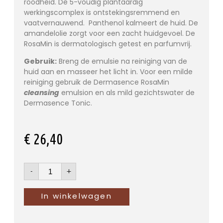
roodheid. De 5-voudig plantaardig
werkingscomplex is ontstekingsremmend en
vaatvernauwend. Panthenol kalmeert de huid. De
amandelolie zorgt voor een zacht huidgevoel. De
RosaMin is dermatologisch getest en parfumvrij.
Gebruik:
Breng de emulsie na reiniging van de
huid aan en masseer het licht in. Voor een milde
reiniging gebruik de Dermasence RosaMin
cleansing
emulsion en als mild gezichtswater de
Dermasence Tonic.
€
26,40
-
+
In winkelwagen