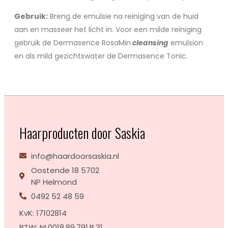
Gebruik:
Breng de emulsie na reiniging van de huid
aan en masseer het licht in. Voor een milde reiniging
gebruik de Dermasence RosaMin
cleansing
emulsion
en als mild gezichtswater de Dermasence Tonic.
Haarproducten door Saskia
info@haardoorsaskia.nl
Oostende 18 5702
NP Helmond
0492 52 48 59
KvK: 17102814
BTW: NL0018.89.791.B.31