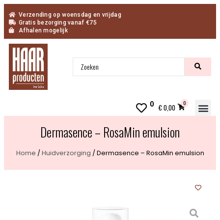
Verzending op woensdag en vrijdag
Gratis bezorging vanaf €75
Afhalen mogelijk
0
0
€
0,00
Inn
Dermasence – RosaMin emulsion
Home
/
Huidverzorging
/ Dermasence – RosaMin emulsion