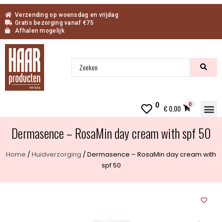
Verzending op woensdag en vrijdag
Gratis bezorging vanaf €75
Afhalen mogelijk
0
0
€
0,00
Dermasence – RosaMin day cream with spf 50
Home
/
Huidverzorging
/ Dermasence – RosaMin day cream with
spf 50