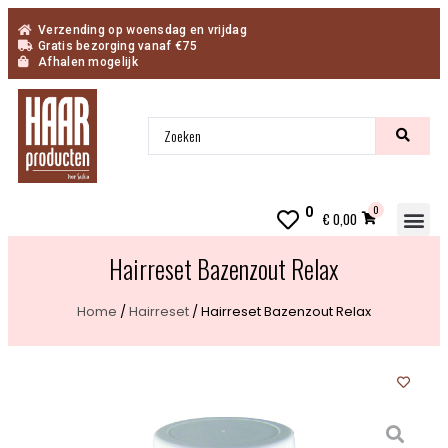
Verzending op woensdag en vrijdag
Gratis bezorging vanaf €75
Afhalen mogelijk
0
0
€
0,00
Inn
Hairreset Bazenzout Relax
Home
/
Hairreset
/ Hairreset Bazenzout Relax